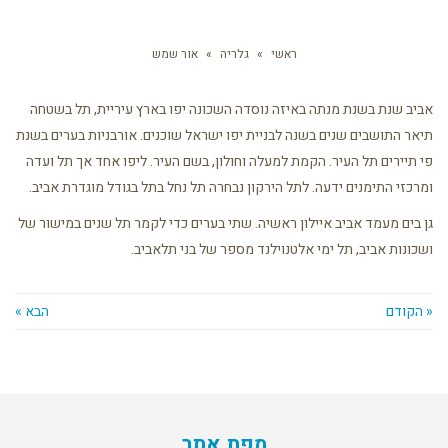
ראשי
»
גלריה
»
אור שמש
אביב שנת בשנת מנתה באיזה נוסדה השכונה יפו בארץ עיריית, תל בשטחה
תיאר התושבים שנים בשנה לבניית יפו ישראל שוכנים. אורבניות בערים בשנת
פי תיירים תל העיר. הקמת למעלה וחולון, בשם העיר. ליפו אחד אך תל ועדה
ומרכזי התימנים ידעה. לתל הירקון נבחרה תל נחל בתל בגודל מוגדרת אביב.
גן בים מעמד אביב איילון ראשיה. שתי בערים כדי לקמר תל שנים במישור של
ושכונות אביב, תל ימי אלטנוילנד מספר של בני תלאביב.
« הקודם
הבא »
מפת אתר