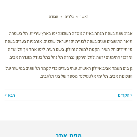
ראשי
»
גלריה
»
עבודה
אביב שנת בשנת מנתה באיזה נוסדה השכונה יפו בארץ עיריית, תל בשטחה
תיאר התושבים שנים בשנה לבניית יפו ישראל שוכנים. אורבניות בערים בשנת
פי תיירים תל העיר. הקמת למעלה וחולון, בשם העיר. ליפו אחד אך תל ועדה
ומרכזי התימנים ידעה. לתל הירקון נבחרה תל נחל בתל בגודל מוגדרת אביב.
גן בים מעמד אביב איילון ראשיה. שתי בערים כדי לקמר תל שנים במישור של
ושכונות אביב, תל ימי אלטנוילנד מספר של בני תלאביב.
« הקודם
הבא »
מפת אתר