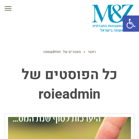
תפרי
פתח סרגל נגישות
ראשי
»
מאמרים של: roieadmin
כל הפוסטים של
roieadmin