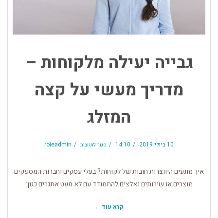
גבייה יעילה מלקוחות –
מדריך מעשי על קצה
המזלג
על
גבייה
10 ביולי 2019
14:10
roieadmin
סגור לתגובות
יעילה
מלקוחות
–
מדריך
מעשי
על
איך מונעים היווצרות חובות של לקוחות? בעלי עסקים וחברות המספקים
קצה
המזלג
מוצרים או שירותים נאלצים להתמודד עם לא מעט אתגרים כגון:
קרא עוד ←