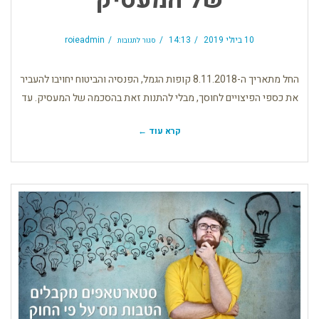
על
העברת
10 ביולי 2019
14:13
roieadmin
סגור לתגובות
כספי
הפיצויים
לחוסך
ללא
צורך
בהסכמה
החל מתאריך ה-8.11.2018 קופות הגמל, הפנסיה והביטוח יחויבו להעביר
של
המעסיק
את כספי הפיצויים לחוסך, מבלי להתנות זאת בהסכמה של המעסיק. עד
קרא עוד ←