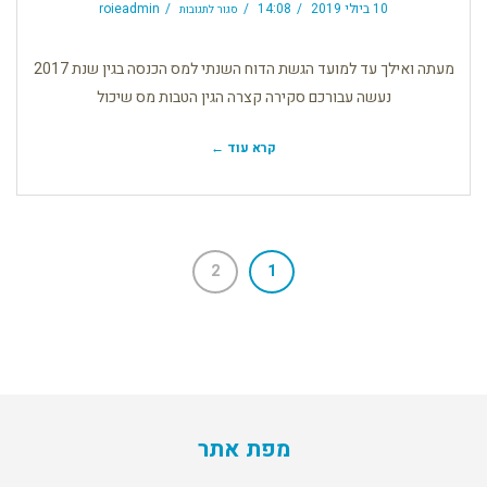
ילדים
10 ביולי 2019
14:08
roieadmin
סגור לתגובות
זה
שמחה
וגם
נקודות…
מעתה ואילך עד למועד הגשת הדוח השנתי למס הכנסה בגין שנת 2017
נעשה עבורכם סקירה קצרה הגין הטבות מס שיכול
קרא עוד ←
2
1
מפת אתר