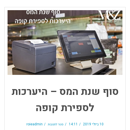
סוף שנת המס – היערכות
לספירת קופה
על
סוף
10 ביולי 2019
14:11
roieadmin
סגור לתגובות
שנת
המס