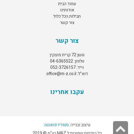
עמוד הבית
אודותינו
חבילות הכל כלול
צור קשר
צור קשר
גושן 72 קרית מוצקין
טלפון: 04-6365522
נייד: 052-3726157
דוא"ל: office@m-z.co.il
עקבו אחרינו
גלילה
עיצוב ובנייה:
סטודיו פואנטה
כל הזכויות שמורות ל M&Z בע"מ © 2019