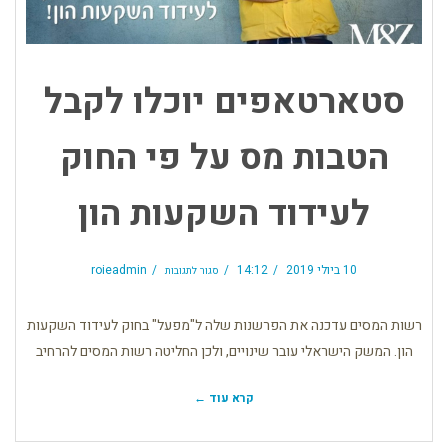
סטארטאפים יוכלו לקבל
הטבות מס על פי החוק
לעידוד השקעות הון
על
סטארטאפים
10 ביולי 2019
14:12
roieadmin
סגור לתגובות
יוכלו
לקבל
הטבות
מס
על
פי
רשות המסים עדכנה את הפרשנות שלה ל"מפעל" בחוק לעידוד השקעות
החוק
לעידוד
השקעות
הון
הון. המשק הישראלי עובר שינויים, ולכן החליטה רשות המסים להרחיב
קרא עוד ←