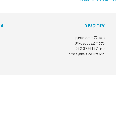
צור קשר
עק
גושן 72 קרית מוצקין
טלפון: 04-6365522
נייד: 052-3726157
דוא"ל: office@m-z.co.il