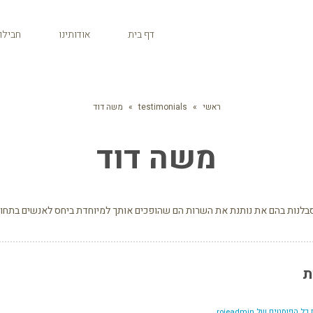
דף בית
אודותינו
חבילו
ראשי
»
testimonials
»
משה דוד
משה דוד
הסבלנות בהם את נותנת את השרות הם שהופכים אותך למיוחדת ביחס לאנשים בתחו
ת
 הפוסטים של roieadmin